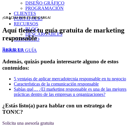
DISEÑO GRÁFICO
PROGRAMACIÓN
CLIENTES
¡GRACIAS POR TU DESCARGA!
PORTAFOLIO
RECURSOS
Aquí tienes tu guía gratuita de marketing
BLOG
DESCARGABLES
responsable
CONTACTO
Back to top
ABRIR LA GUÍA
Además, quizás pueda interesarte alguno de estos
contenidos:
5 ventajas de aplicar mercadotecnia responsable en tu negocio
Características de la comunicación responsable
Sabías qué… ¿El marketing responsable es una de las mejores
prácticas dentro de las empresas u organizaciones?
¿Estás listo(a) para hablar con un estratega de
TON!C?
Solicita una asesoría gratuita