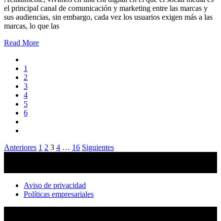
el principal canal de comunicación y marketing entre las marcas y
sus audiencias, sin embargo, cada vez los usuarios exigen más a las
marcas, lo que las
Read More
1
2
3
4
5
6
Paginación
Anteriores
1
2
3
4
…
16
Siguientes
de
entradas
Aviso de privacidad
Políticas empresariales