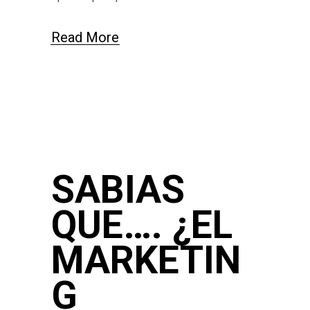
Read More
SABIAS
QUE…. ¿EL
MARKETIN
G