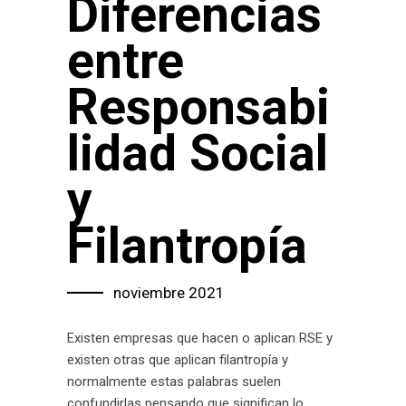
Diferencias
entre
Responsabi
lidad Social
y
Filantropía
noviembre 2021
Existen empresas que hacen o aplican RSE y
existen otras que aplican filantropía y
normalmente estas palabras suelen
confundirlas pensando que significan lo