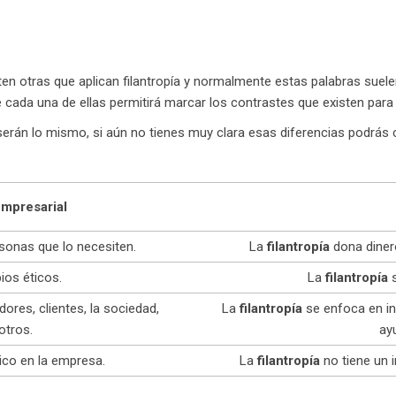
en otras que aplican filantropía y normalmente estas palabras suel
re cada una de ellas permitirá marcar los contrastes que existen para 
serán lo mismo, si aún no tienes muy clara esas diferencias podrás
Empresarial
sonas que lo necesiten.
La
filantropía
dona diner
ios éticos.
La
filantropía
ores, clientes, la sociedad,
La
filantropía
se enfoca en in
otros.
ay
co en la empresa.
La
filantropía
no tiene un 