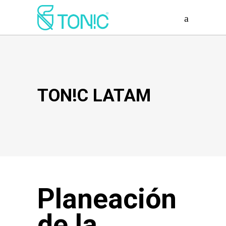
TON!C LATAM
Planeación
de la