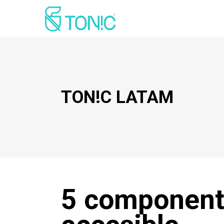
TON!C LATAM
5 componente