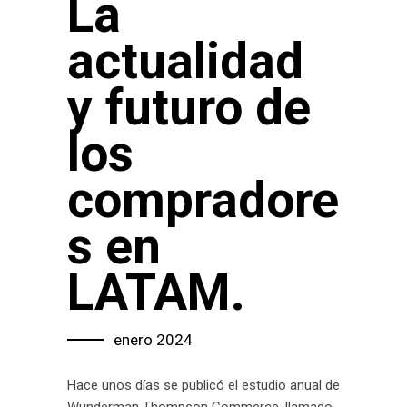
La
actualidad
y futuro de
los
compradore
s en
LATAM.
enero 2024
Hace unos días se publicó el estudio anual de