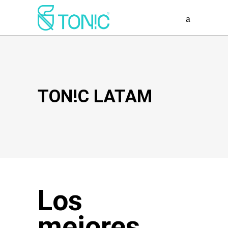
TON!C LATAM
Los
mejores