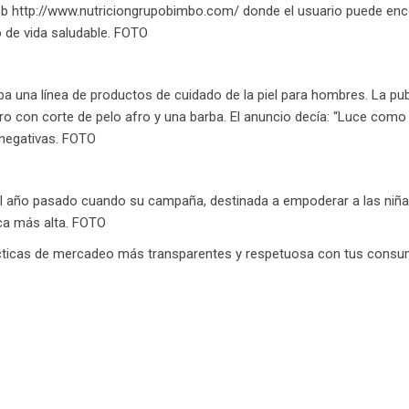
 web http://www.nutriciongrupobimbo.com/ donde el usuario puede enc
o de vida saludable. FOTO
a una línea de productos de cuidado de la piel para hombres. La pu
o con corte de pelo afro y una barba. El anuncio decía: “Luce como s
 negativas. FOTO
el año pasado cuando su campaña, destinada a empoderar a las niñas
ca más alta. FOTO
cticas de mercadeo más transparentes y respetuosa con tus consu