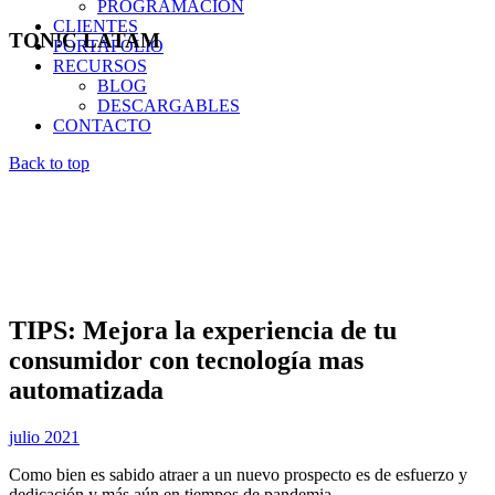
PROGRAMACIÓN
CLIENTES
TON!C LATAM
PORTAFOLIO
RECURSOS
BLOG
DESCARGABLES
CONTACTO
Back to top
TIPS: Mejora la experiencia de tu
consumidor con tecnología mas
automatizada
julio 2021
Como bien es sabido atraer a un nuevo prospecto es de esfuerzo y
dedicación y más aún en tiempos de pandemia.