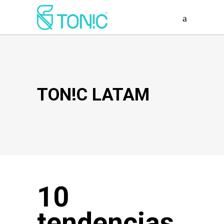
TON!C LATAM
10
tendencias