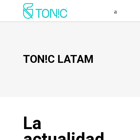
TON!C LATAM
La
actualidad