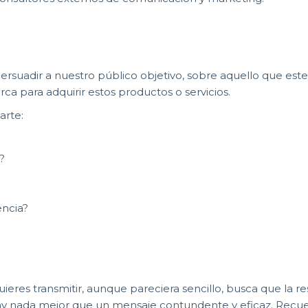
persuadir a nuestro público objetivo, sobre aquello que es
arca para adquirir estos productos o servicios.
arte:
?
encia?
uieres transmitir, aunque pareciera sencillo, busca que la r
 hay nada mejor que un mensaje contundente y eficaz. Re