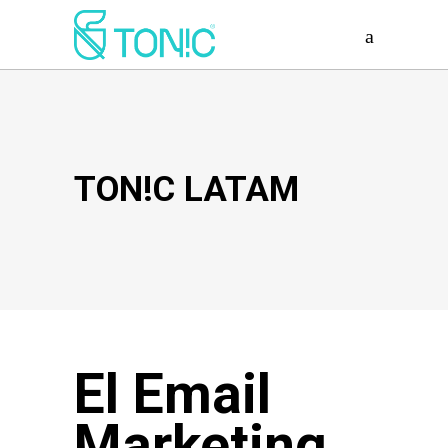
TON!C LATAM
El Email
Marketing