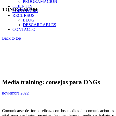
PROGRAMACIÓN
CLIENTES
TON!C LATAM
PORTAFOLIO
RECURSOS
BLOG
DESCARGABLES
CONTACTO
Back to top
Media training: consejos para ONGs
noviembre 2022
Comunicarse de forma eficaz con los medios de comunicación es
vital para cualquier organización que desee difundir su trabajo y