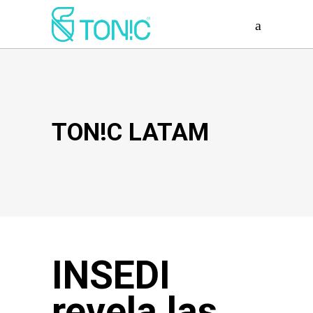
TON!C LATAM
INSEDI
revela las