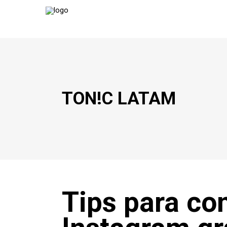
TON!C LATAM
Tips para co